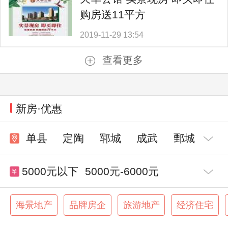
购房送11平方
2019-11-29 13:54
查看更多
新房·优惠
单县
定陶
郓城
成武
鄄城
5000元以下
5000元-6000元
6000元-7000元
7000元-8000元
海景地产
品牌房企
旅游地产
经济住宅