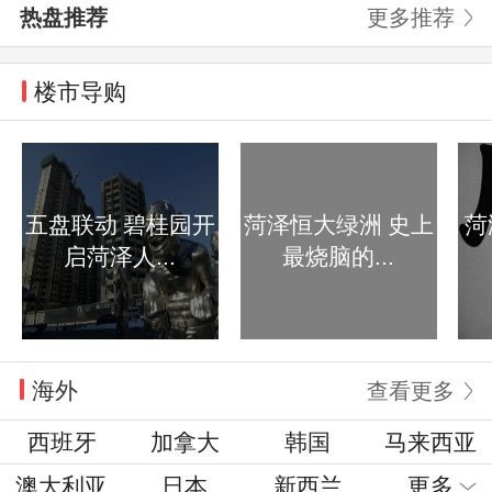
热盘推荐
更多推荐
楼市导购
五盘联动 碧桂园开
菏泽恒大绿洲 史上
菏
启菏泽人...
最烧脑的...
海外
查看更多
西班牙
加拿大
韩国
马来西亚
澳大利亚
日本
新西兰
更多