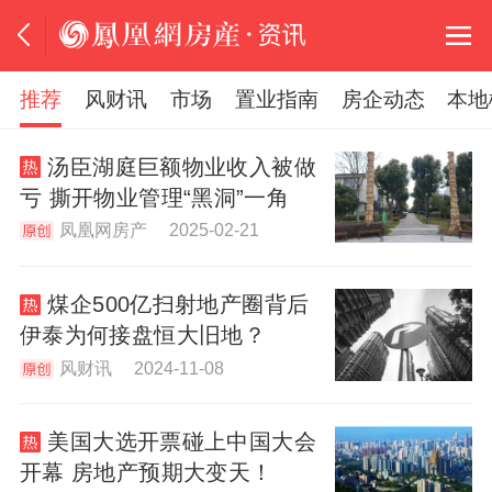
推荐
风财讯
市场
置业指南
房企动态
本地
汤臣湖庭巨额物业收入被做
亏 撕开物业管理“黑洞”一角
凤凰网房产 2025-02-21
煤企500亿扫射地产圈背后
伊泰为何接盘恒大旧地？
风财讯 2024-11-08
美国大选开票碰上中国大会
开幕 房地产预期大变天！